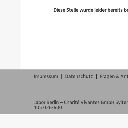
Diese Stelle wurde leider bereits b
Impressum
Datenschutz
Fragen & An
Labor Berlin – Charité Vivantes GmbH Sylte
405 026-600